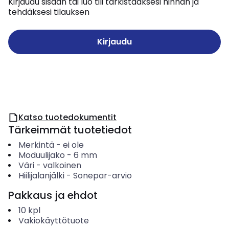
Kirjaudu sisään tai luo tili tarkistaaksesi hinnan ja
tehdäksesi tilauksen
Kirjaudu
Katso tuotedokumentit
Tärkeimmät tuotetiedot
Merkintä
-
ei ole
Moduulijako
-
6
mm
Väri
-
valkoinen
Hiilijalanjälki
-
Sonepar-arvio
Pakkaus ja ehdot
10
kpl
Vakiokäyttötuote