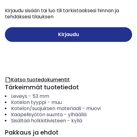
Kirjaudu sisään tai luo tili tarkistaaksesi hinnan ja
tehdäksesi tilauksen
Kirjaudu
Katso tuotedokumentit
Tärkeimmät tuotetiedot
Leveys
-
53
mm
Kotelon tyyppi
-
muu
Kotelon/suojuksen materiaali
-
muovi
Kaapelisyötön suunta
-
ylhäällä
Sisältää holkkitiivisteen
-
kyllä
Pakkaus ja ehdot