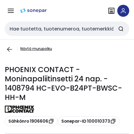
Siirry
Siirry
navigointiin
sisältöön
Haku
Näytä murupolku
PHOENIX CONTACT -
Moninapaliitinsetti 24 nap. -
1408794 HC-EVO-B24PT-BWSC-
HH-M
Kopioi
Kopioi
Sähkönro 1906606
Sonepar-ID 100010373