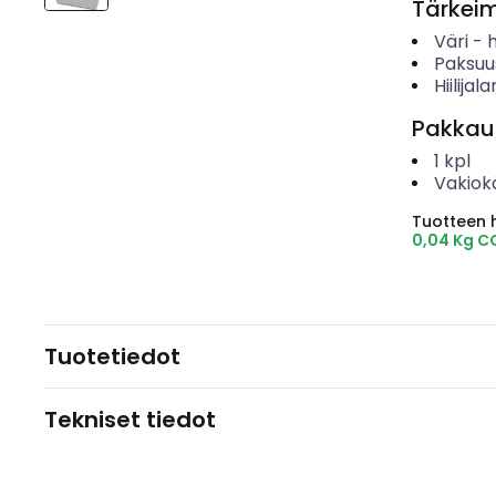
Tärkei
Väri
-
Paksuu
Hiilijala
Pakkau
1
kpl
Vakiok
Tuotteen hi
0,04 Kg C
Tuotetiedot
Tekniset tiedot