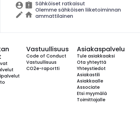
Sähköiset ratkaisut
Olemme sähköisen liiketoiminnan
ammattilainen
kan
Vastuullisuus
Asiakaspalvelu
t
Code of Conduct
Tule asiakkaaksi
Vastuullisuus
Ota yhteyttä
avat
CO2e-raportti
Yhteystiedot
lvelut
Asiakastili
ipalvelut
Asiakkaalle
to
Associate
Etsi myymälä
Toimittajalle