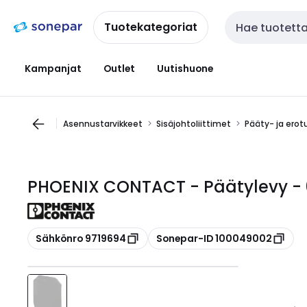
Siirry
Siirry
navigointiin
sisältöön
Tuotekategoriat
Haku
Kampanjat
Outlet
Uutishuone
Asennustarvikkeet
Sisäjohtoliittimet
Pääty- ja erot
PHOENIX CONTACT - Päätylevy -
Kopioi
Kopioi
Sähkönro 9719694
Sonepar-ID 100049002