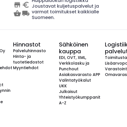
Huippuluokan logistiikka
Joustavat kuljetuspalvelut ja
varmat toimitukset kaikkialle
Suomeen.
Hinnastot
Sähköinen
Logistii
kauppa
palvelu
 Oy
Palveluhinnasto
Hinta- ja
EDI, OVT, XML,
Toimitust
tuotetiedostot
Verkkolasku ja
Lisäarvopa
aehdot
Myyntiehdot
Punchout
Varastoint
Asiakasvarasto APP
Omavaras
Valintatyökalut
ct
UKK
ynnin
Julkaisut
Yhteistyökumppanit
se
A-Z