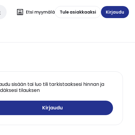
Etsi myymälä
Tule asiakkaaksi
Kirjaudu
jaudu sisään tai luo tili tarkistaaksesi hinnan ja
däksesi tilauksen
Kirjaudu