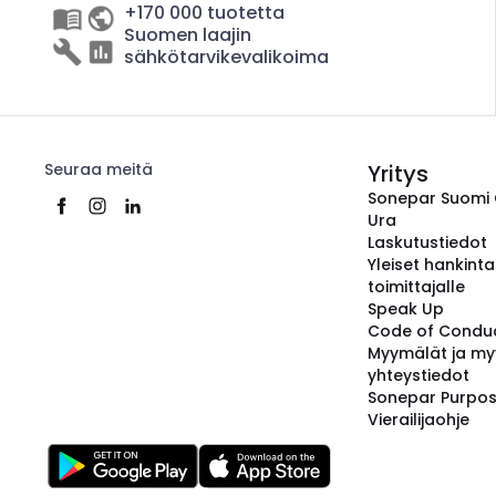
+170 000 tuotetta
Suomen laajin
sähkötarvikevalikoima
Seuraa meitä
Yritys
Sonepar Suomi
Ura
Laskutustiedot
Yleiset hankint
toimittajalle
Speak Up
Code of Condu
Myymälät ja my
yhteystiedot
Sonepar Purpo
Vierailijaohje