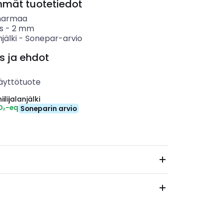
mmät tuotetiedot
harmaa
s
-
2
mm
njälki
-
Sonepar-arvio
s ja ehdot
äyttötuote
ilijalanjälki
O₂-eq
Soneparin arvio