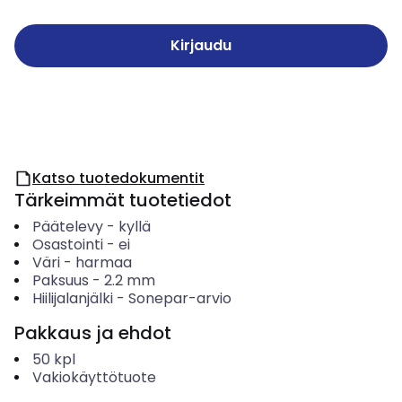
Kirjaudu
Katso tuotedokumentit
Tärkeimmät tuotetiedot
Päätelevy
-
kyllä
Osastointi
-
ei
Väri
-
harmaa
Paksuus
-
2.2
mm
Hiilijalanjälki
-
Sonepar-arvio
Pakkaus ja ehdot
50
kpl
Vakiokäyttötuote