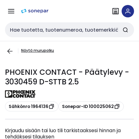
Siirry
Siirry
navigointiin
sisältöön
Haku
Näytä murupolku
PHOENIX CONTACT - Päätylevy -
3030459 D-STTB 2.5
Kopioi
Kopioi
Sähkönro 1964136
Sonepar-ID 100025062
Kirjaudu sisään tai luo tili tarkistaaksesi hinnan ja
tehdäksesi tilauksen