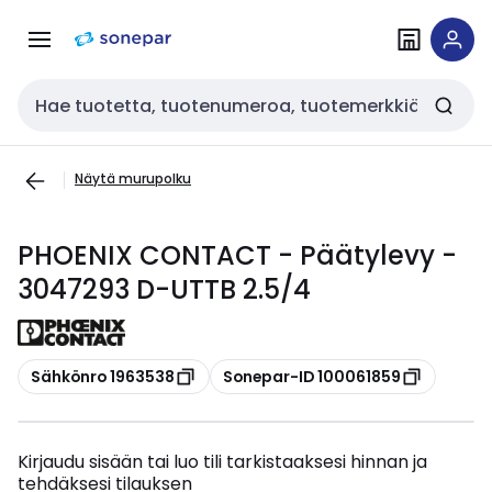
Siirry
Siirry
navigointiin
sisältöön
Haku
Näytä murupolku
PHOENIX CONTACT - Päätylevy -
3047293 D-UTTB 2.5/4
Kopioi
Kopioi
Sähkönro 1963538
Sonepar-ID 100061859
Kirjaudu sisään tai luo tili tarkistaaksesi hinnan ja
tehdäksesi tilauksen