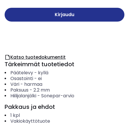
Kirjaudu
Katso tuotedokumentit
Tärkeimmät tuotetiedot
Päätelevy
-
kyllä
Osastointi
-
ei
Väri
-
harmaa
Paksuus
-
2.2
mm
Hiilijalanjälki
-
Sonepar-arvio
Pakkaus ja ehdot
1
kpl
Vakiokäyttötuote