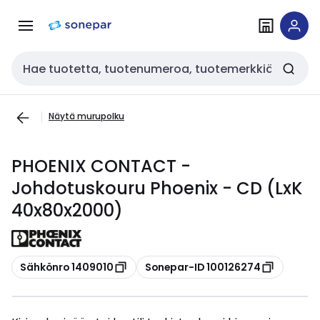
Siirry
Siirry
navigointiin
sisältöön
Haku
Näytä murupolku
PHOENIX CONTACT -
Johdotuskouru Phoenix - CD (LxK
40x80x2000)
Kopioi
Kopioi
Sähkönro 1409010
Sonepar-ID 100126274