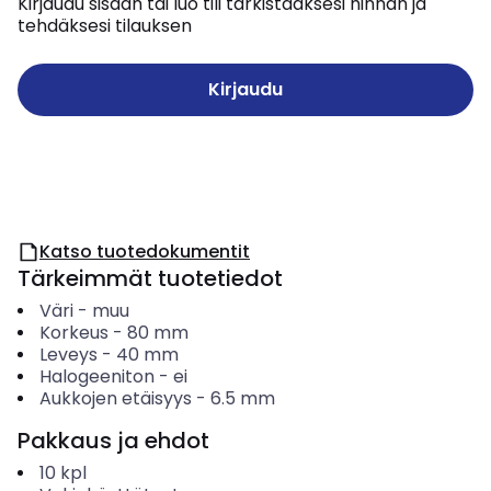
Kirjaudu sisään tai luo tili tarkistaaksesi hinnan ja
tehdäksesi tilauksen
Kirjaudu
Katso tuotedokumentit
Tärkeimmät tuotetiedot
Väri
-
muu
Korkeus
-
80
mm
Leveys
-
40
mm
Halogeeniton
-
ei
Aukkojen etäisyys
-
6.5
mm
Pakkaus ja ehdot
10
kpl