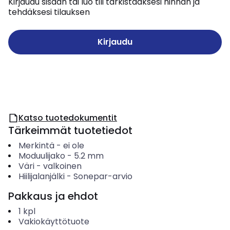
Kirjaudu sisään tai luo tili tarkistaaksesi hinnan ja
tehdäksesi tilauksen
Kirjaudu
Katso tuotedokumentit
Tärkeimmät tuotetiedot
Merkintä
-
ei ole
Moduulijako
-
5.2
mm
Väri
-
valkoinen
Hiilijalanjälki
-
Sonepar-arvio
Pakkaus ja ehdot
1
kpl
Vakiokäyttötuote