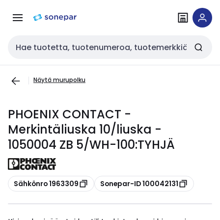
Siirry
Siirry
navigointiin
sisältöön
Haku
Näytä murupolku
PHOENIX CONTACT -
Merkintäliuska 10/liuska -
1050004 ZB 5/WH-100:TYHJÄ
Kopioi
Kopioi
Sähkönro 1963309
Sonepar-ID 100042131