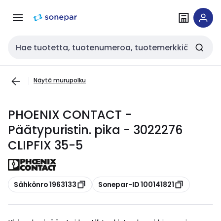
Siirry
Siirry
navigointiin
sisältöön
Haku
Näytä murupolku
PHOENIX CONTACT -
Päätypuristin. pika - 3022276
CLIPFIX 35-5
Kopioi
Kopioi
Sähkönro 1963133
Sonepar-ID 100141821