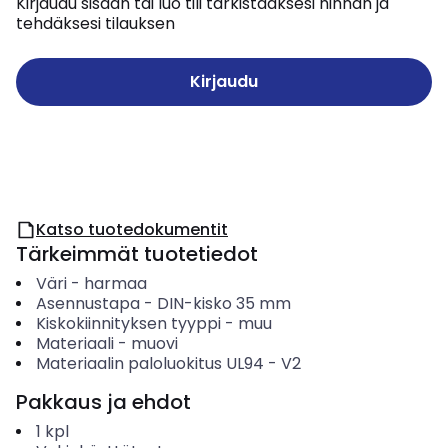
Kirjaudu sisään tai luo tili tarkistaaksesi hinnan ja
tehdäksesi tilauksen
Kirjaudu
Katso tuotedokumentit
Tärkeimmät tuotetiedot
Väri
-
harmaa
Asennustapa
-
DIN-kisko 35 mm
Kiskokiinnityksen tyyppi
-
muu
Materiaali
-
muovi
Materiaalin paloluokitus UL94
-
V2
Pakkaus ja ehdot
1
kpl