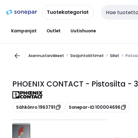
Siirry
Siirry
navigointiin
sisältöön
Tuotekategoriat
Haku
Kampanjat
Outlet
Uutishuone
Asennustarvikkeet
Sisäjohtoliittimet
Sillat
Pistos
PHOENIX CONTACT - Pistosilta - 
Kopioi
Kopioi
Sähkönro 1963791
Sonepar-ID 100004696