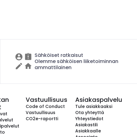
Sähköiset ratkaisut
Olemme sähköisen liiketoiminnan
ammattilainen
kan
Vastuullisuus
Asiakaspalvelu
t
Code of Conduct
Tule asiakkaaksi
Vastuullisuus
Ota yhteyttä
avat
CO2e-raportti
Yhteystiedot
lvelut
Asiakastili
ipalvelut
Asiakkaalle
to