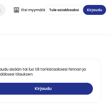
Etsi myymälä
Tule asiakkaaksi
Kirjaudu
jaudu sisään tai luo tili tarkistaaksesi hinnan ja
däksesi tilauksen
Kirjaudu