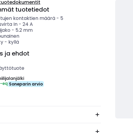
tuotedokumentit
mmät tuotetiedot
ettujen kontaktien määrä
-
5
svirta In
-
24
A
ijako
-
5.2
mm
punainen
ty
-
kyllä
s ja ehdot
äyttötuote
ilijalanjälki
₂-eq
Soneparin arvio