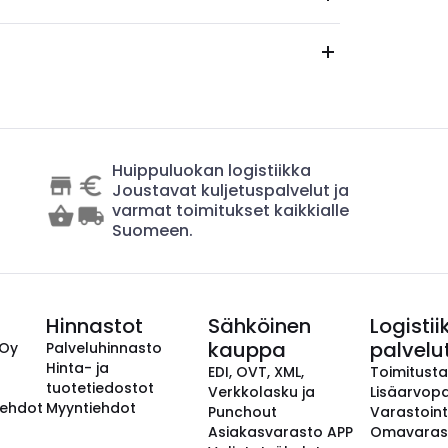
Huippuluokan logistiikka
Joustavat kuljetuspalvelut ja
varmat toimitukset kaikkialle
Suomeen.
Hinnastot
Sähköinen
Logistii
kauppa
palvelu
 Oy
Palveluhinnasto
Hinta- ja
EDI, OVT, XML,
Toimitust
tuotetiedostot
Verkkolasku ja
Lisäarvopa
aehdot
Myyntiehdot
Punchout
Varastoint
Asiakasvarasto APP
Omavaras