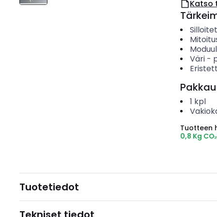
Katso 
Tärkei
Silloit
Mitoitu
Moduul
Väri
-
Eristet
Pakkau
1
kpl
Vakiok
Tuotteen hi
0,8 Kg CO
Tuotetiedot
Tekniset tiedot