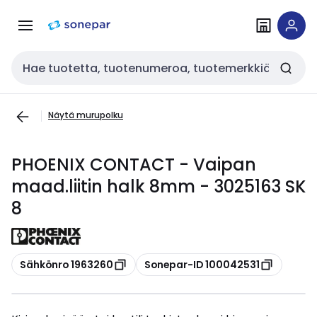
Siirry
Siirry
navigointiin
sisältöön
Haku
Näytä murupolku
PHOENIX CONTACT - Vaipan
maad.liitin halk 8mm - 3025163 SK
8
Kopioi
Kopioi
Sähkönro 1963260
Sonepar-ID 100042531