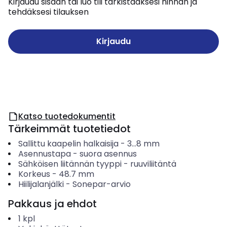
Kirjaudu sisään tai luo tili tarkistaaksesi hinnan ja
tehdäksesi tilauksen
Kirjaudu
Katso tuotedokumentit
Tärkeimmät tuotetiedot
Sallittu kaapelin halkaisija
-
3...8
mm
Asennustapa
-
suora asennus
Sähköisen liitännän tyyppi
-
ruuviliitäntä
Korkeus
-
48.7
mm
Hiilijalanjälki
-
Sonepar-arvio
Pakkaus ja ehdot
1
kpl