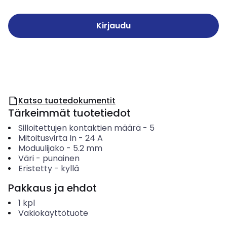
Kirjaudu
Katso tuotedokumentit
Tärkeimmät tuotetiedot
Silloitettujen kontaktien määrä
-
5
Mitoitusvirta In
-
24
A
Moduulijako
-
5.2
mm
Väri
-
punainen
Eristetty
-
kyllä
Pakkaus ja ehdot
1
kpl
Vakiokäyttötuote