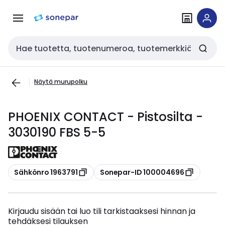
Siirry
Siirry
navigointiin
sisältöön
Haku
Näytä murupolku
PHOENIX CONTACT - Pistosilta -
3030190 FBS 5-5
Kopioi
Kopioi
Sähkönro 1963791
Sonepar-ID 100004696
Kirjaudu sisään tai luo tili tarkistaaksesi hinnan ja
tehdäksesi tilauksen