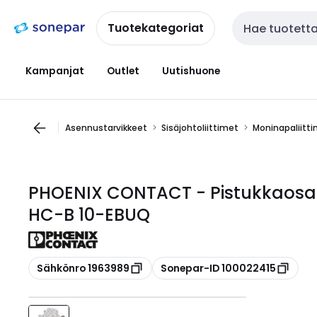
Siirry
Siirry
navigointiin
sisältöön
Tuotekategoriat
Haku
Kampanjat
Outlet
Uutishuone
Asennustarvikkeet
Sisäjohtoliittimet
Moninapaliitt
PHOENIX CONTACT - Pistukkaosa 
HC-B 10-EBUQ
Kopioi
Kopioi
Sähkönro 1963989
Sonepar-ID 100022415