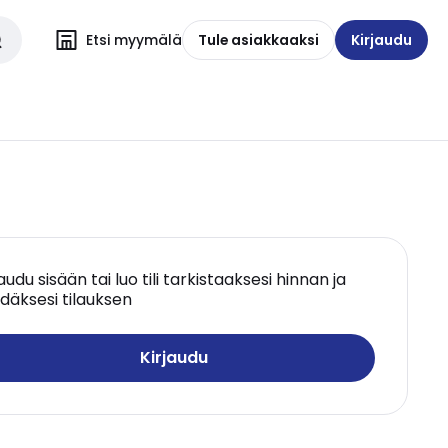
Etsi myymälä
Tule asiakkaaksi
Kirjaudu
jaudu sisään tai luo tili tarkistaaksesi hinnan ja
däksesi tilauksen
Kirjaudu