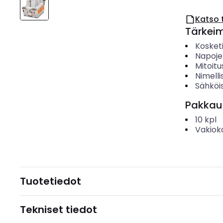
Katso 
Tärkei
Kosket
Napoje
Mitoitu
Nimelli
Sähköis
Pakkau
10
kpl
Vakiok
Tuotetiedot
Tekniset tiedot