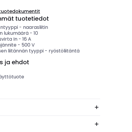
tuotedokumentit
mmät tuotetiedot
intyyppi
-
naarasliitin
n lukumäärä
-
10
svirta In
-
16
A
sjännite
-
500
V
en liitännän tyyppi
-
ryöstöliitäntä
s ja ehdot
äyttötuote