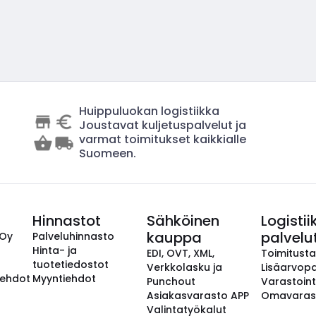
Huippuluokan logistiikka
Joustavat kuljetuspalvelut ja
varmat toimitukset kaikkialle
Suomeen.
Hinnastot
Sähköinen
Logistii
kauppa
palvelu
 Oy
Palveluhinnasto
Hinta- ja
EDI, OVT, XML,
Toimitust
tuotetiedostot
Verkkolasku ja
Lisäarvopa
aehdot
Myyntiehdot
Punchout
Varastoint
Asiakasvarasto APP
Omavaras
Valintatyökalut