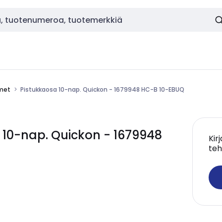
imet
Pistukkaosa 10-nap. Quickon - 1679948 HC-B 10-EBUQ
10-nap. Quickon - 1679948
Kir
teh