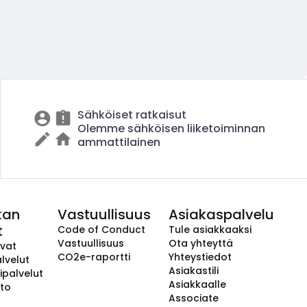
Sähköiset ratkaisut
Olemme sähköisen liiketoiminnan
ammattilainen
kan
Vastuullisuus
Asiakaspalvelu
t
Code of Conduct
Tule asiakkaaksi
Vastuullisuus
Ota yhteyttä
avat
CO2e-raportti
Yhteystiedot
lvelut
Asiakastili
ipalvelut
Asiakkaalle
to
Associate