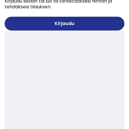
Kirjaudu sisään tai luo tili tarkistaaksesi hinnan ja
tehdäksesi tilauksen
Kirjaudu