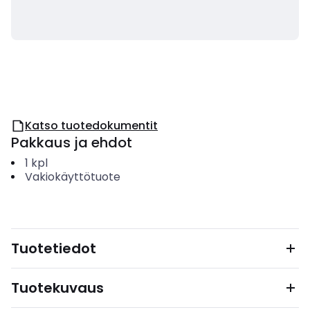
Katso tuotedokumentit
Pakkaus ja ehdot
1
kpl
Vakiokäyttötuote
Tuotetiedot
Tuotekuvaus