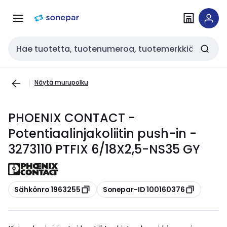
Siirry
Siirry
navigointiin
sisältöön
Haku
Näytä murupolku
PHOENIX CONTACT -
Potentiaalinjakoliitin push-in -
3273110 PTFIX 6/18X2,5-NS35 GY
Kopioi
Kopioi
Sähkönro 1963255
Sonepar-ID 100160376