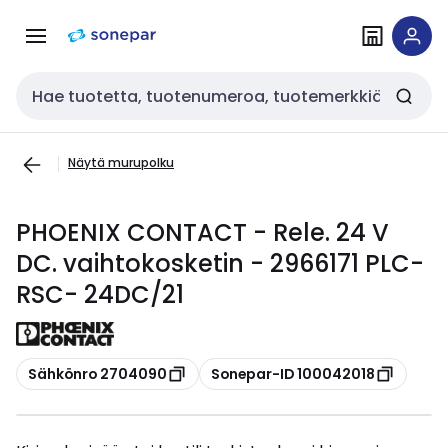
Siirry
Siirry
navigointiin
sisältöön
Haku
Näytä murupolku
PHOENIX CONTACT - Rele. 24 V
DC. vaihtokosketin - 2966171 PLC-
RSC- 24DC/21
Kopioi
Kopioi
Sähkönro 2704090
Sonepar-ID 100042018