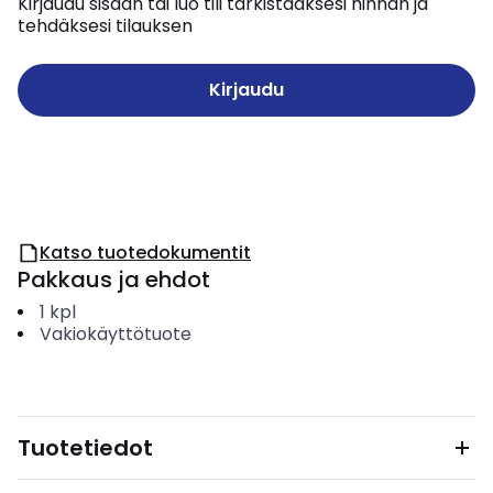
Kirjaudu sisään tai luo tili tarkistaaksesi hinnan ja
tehdäksesi tilauksen
Kirjaudu
Katso tuotedokumentit
Pakkaus ja ehdot
1
kpl
Vakiokäyttötuote
Tuotetiedot