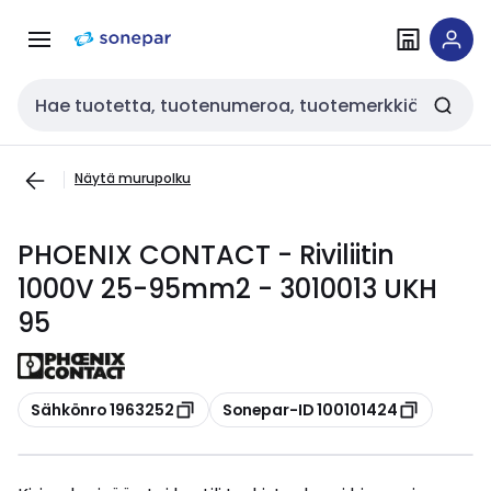
Siirry
Siirry
navigointiin
sisältöön
Haku
Näytä murupolku
PHOENIX CONTACT - Riviliitin
1000V 25-95mm2 - 3010013 UKH
95
Kopioi
Kopioi
Sähkönro 1963252
Sonepar-ID 100101424