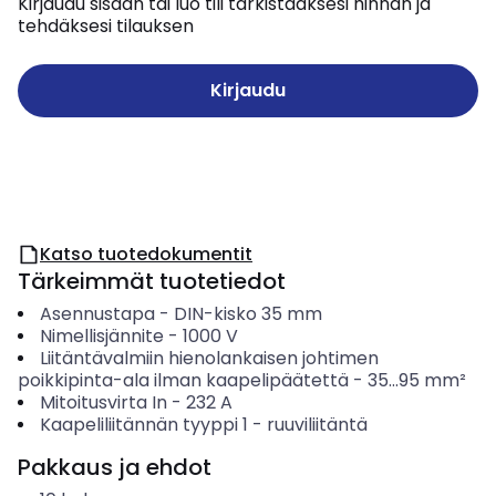
Kirjaudu sisään tai luo tili tarkistaaksesi hinnan ja
tehdäksesi tilauksen
Kirjaudu
Katso tuotedokumentit
Tärkeimmät tuotetiedot
Asennustapa
-
DIN-kisko 35 mm
Nimellisjännite
-
1000
V
Liitäntävalmiin hienolankaisen johtimen
poikkipinta-ala ilman kaapelipäätettä
-
35...95
mm²
Mitoitusvirta In
-
232
A
Kaapeliliitännän tyyppi 1
-
ruuviliitäntä
Pakkaus ja ehdot