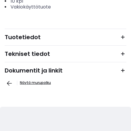
10
kpl
Vakiokäyttötuote
Tuotetiedot
Tekniset tiedot
Dokumentit ja linkit
Näytä murupolku