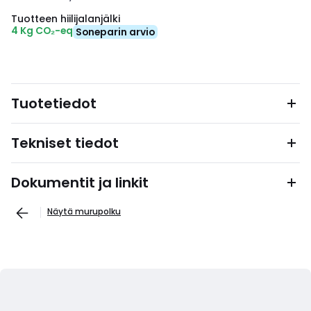
Tuotteen hiilijalanjälki
4 Kg CO₂-eq
Soneparin arvio
Tuotetiedot
Tekniset tiedot
Dokumentit ja linkit
Näytä murupolku