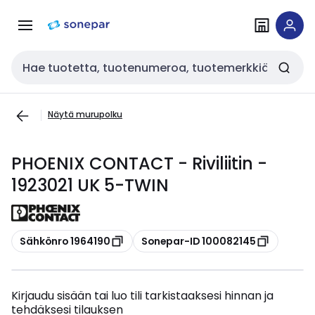
Siirry
Siirry
navigointiin
sisältöön
Haku
Näytä murupolku
PHOENIX CONTACT - Riviliitin -
1923021 UK 5-TWIN
Kopioi
Kopioi
Sähkönro 1964190
Sonepar-ID 100082145
Kirjaudu sisään tai luo tili tarkistaaksesi hinnan ja
tehdäksesi tilauksen