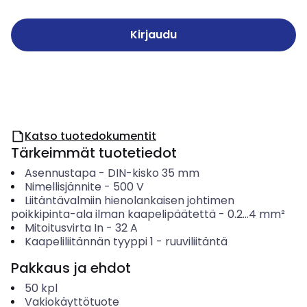
Kirjaudu
Katso tuotedokumentit
Tärkeimmät tuotetiedot
Asennustapa
-
DIN-kisko 35 mm
Nimellisjännite
-
500
V
Liitäntävalmiin hienolankaisen johtimen
poikkipinta-ala ilman kaapelipäätettä
-
0.2...4
mm²
Mitoitusvirta In
-
32
A
Kaapeliliitännän tyyppi 1
-
ruuviliitäntä
Pakkaus ja ehdot
50
kpl
Vakiokäyttötuote