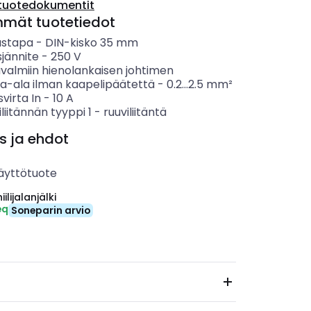
tuotedokumentit
mmät tuotetiedot
ustapa
-
DIN-kisko 35 mm
sjännite
-
250
V
ävalmiin hienolankaisen johtimen
ta-ala ilman kaapelipäätettä
-
0.2...2.5
mm²
svirta In
-
10
A
liitännän tyyppi 1
-
ruuviliitäntä
s ja ehdot
äyttötuote
ilijalanjälki
eq
Soneparin arvio