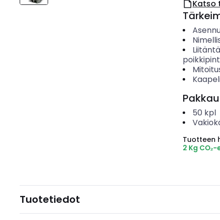
Katso 
Tärkei
Asenn
Nimelli
Liitänt
poikkipin
Mitoitu
Kaapeli
Pakkau
50
kpl
Vakiok
Tuotteen hi
2 Kg CO₂-
Tuotetiedot