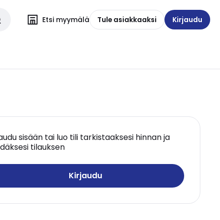
Etsi myymälä
Tule asiakkaaksi
Kirjaudu
jaudu sisään tai luo tili tarkistaaksesi hinnan ja
däksesi tilauksen
Kirjaudu