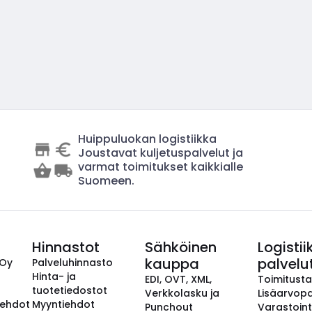
Huippuluokan logistiikka
Joustavat kuljetuspalvelut ja
varmat toimitukset kaikkialle
Suomeen.
Hinnastot
Sähköinen
Logistii
kauppa
palvelu
 Oy
Palveluhinnasto
Hinta- ja
EDI, OVT, XML,
Toimitust
tuotetiedostot
Verkkolasku ja
Lisäarvopa
aehdot
Myyntiehdot
Punchout
Varastoint