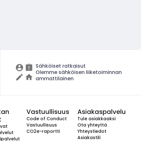
Sähköiset ratkaisut
Olemme sähköisen liiketoiminnan
ammattilainen
kan
Vastuullisuus
Asiakaspalvelu
t
Code of Conduct
Tule asiakkaaksi
Vastuullisuus
Ota yhteyttä
avat
CO2e-raportti
Yhteystiedot
lvelut
Asiakastili
ipalvelut