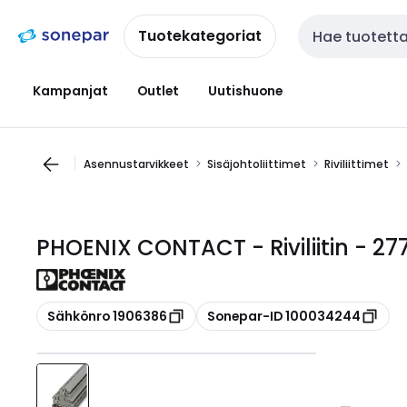
Siirry
Siirry
navigointiin
sisältöön
Tuotekategoriat
Haku
Kampanjat
Outlet
Uutishuone
Asennustarvikkeet
Sisäjohtoliittimet
Riviliittimet
PHOENIX CONTACT - Riviliitin - 2
Kopioi
Kopioi
Sähkönro 1906386
Sonepar-ID 100034244