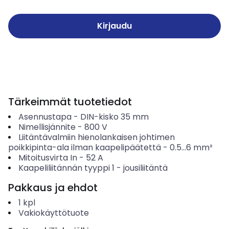
Kirjaudu
Tärkeimmät tuotetiedot
Asennustapa
-
DIN-kisko 35 mm
Nimellisjännite
-
800
V
Liitäntävalmiin hienolankaisen johtimen
poikkipinta-ala ilman kaapelipäätettä
-
0.5...6
mm²
Mitoitusvirta In
-
52
A
Kaapeliliitännän tyyppi 1
-
jousiliitäntä
Pakkaus ja ehdot
1
kpl
Vakiokäyttötuote