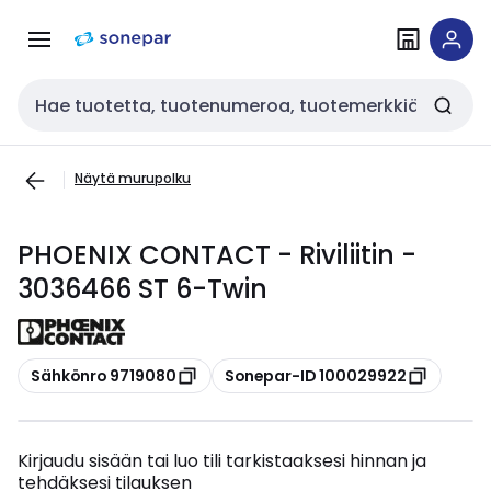
Siirry
Siirry
navigointiin
sisältöön
Haku
Näytä murupolku
PHOENIX CONTACT - Riviliitin -
3036466 ST 6-Twin
Kopioi
Kopioi
Sähkönro 9719080
Sonepar-ID 100029922
Kirjaudu sisään tai luo tili tarkistaaksesi hinnan ja
tehdäksesi tilauksen