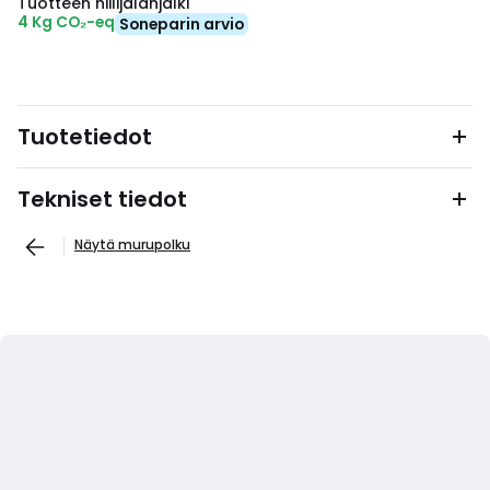
Tuotteen hiilijalanjälki
4 Kg CO₂-eq
Soneparin arvio
Tuotetiedot
Tekniset tiedot
Näytä murupolku