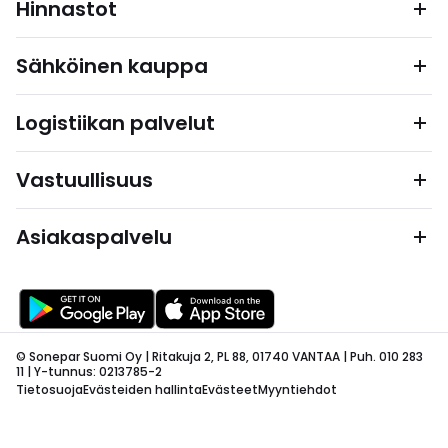
Hinnastot
Sähköinen kauppa
Logistiikan palvelut
Vastuullisuus
Asiakaspalvelu
© Sonepar Suomi Oy | Ritakuja 2, PL 88, 01740 VANTAA | Puh. 010 283
11 | Y-tunnus: 0213785-2
Tietosuoja
Evästeiden hallinta
Evästeet
Myyntiehdot