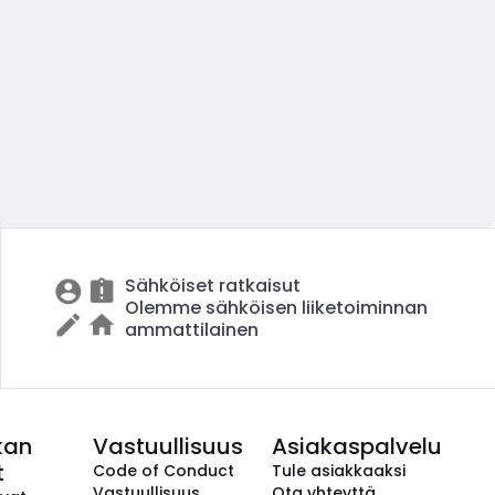
Sähköiset ratkaisut
Olemme sähköisen liiketoiminnan
ammattilainen
kan
Vastuullisuus
Asiakaspalvelu
t
Code of Conduct
Tule asiakkaaksi
Vastuullisuus
Ota yhteyttä