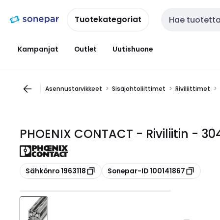
Siirry
Siirry
navigointiin
sisältöön
Tuotekategoriat
Haku
Kampanjat
Outlet
Uutishuone
Asennustarvikkeet
Sisäjohtoliittimet
Riviliittimet
PHOENIX CONTACT - Riviliitin - 30
Kopioi
Kopioi
Sähkönro 1963118
Sonepar-ID 100141867