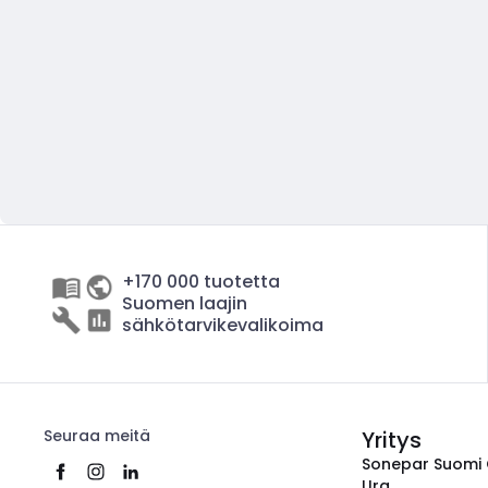
+170 000 tuotetta
Suomen laajin
sähkötarvikevalikoima
Seuraa meitä
Yritys
Sonepar Suomi
Ura