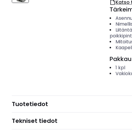
Katso 
Tärkei
Asenn
Nimelli
Liitänt
poikkipin
Mitoitu
Kaapeli
Pakkau
1
kpl
Vakiok
Tuotetiedot
Tekniset tiedot