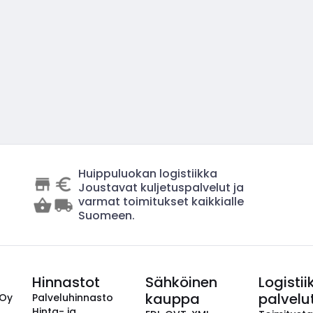
Huippuluokan logistiikka
Joustavat kuljetuspalvelut ja
varmat toimitukset kaikkialle
Suomeen.
Hinnastot
Sähköinen
Logistii
kauppa
palvelu
 Oy
Palveluhinnasto
Hinta- ja