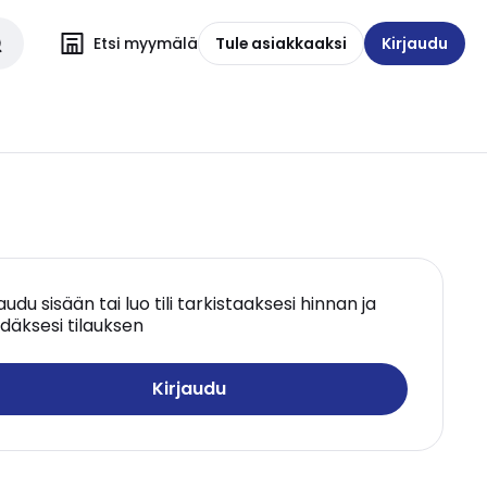
Etsi myymälä
Tule asiakkaaksi
Kirjaudu
jaudu sisään tai luo tili tarkistaaksesi hinnan ja
däksesi tilauksen
Kirjaudu