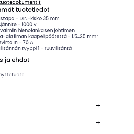
tuotedokumentit
mmät tuotetiedot
ustapa
-
DIN-kisko 35 mm
sjännite
-
1000
V
ävalmiin hienolankaisen johtimen
ta-ala ilman kaapelipäätettä
-
1.5...25
mm²
svirta In
-
76
A
liitännän tyyppi 1
-
ruuviliitäntä
s ja ehdot
äyttötuote