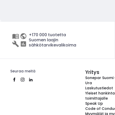
+170 000 tuotetta
Suomen laajin
sähkötarvikevalikoima
Seuraa meitä
Yritys
Sonepar Suomi
Ura
Laskutustiedot
Yleiset hankint
toimittajalle
Speak Up
Code of Condu
Myymälät ja my