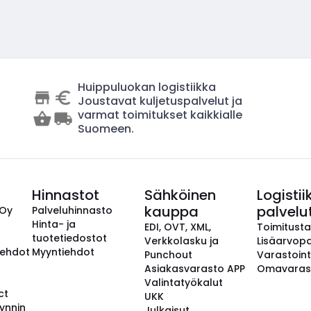
Huippuluokan logistiikka
Joustavat kuljetuspalvelut ja
varmat toimitukset kaikkialle
Suomeen.
Hinnastot
Sähköinen
Logistii
kauppa
palvelu
 Oy
Palveluhinnasto
Hinta- ja
EDI, OVT, XML,
Toimitust
tuotetiedostot
Verkkolasku ja
Lisäarvopa
aehdot
Myyntiehdot
Punchout
Varastoint
Asiakasvarasto APP
Omavaras
Valintatyökalut
ct
UKK
ynnin
Julkaisut