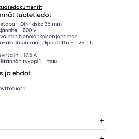
tuotedokumentit
mmät tuotetiedot
ustapa
-
DIN-kisko 35 mm
sjännite
-
800
V
ävalmiin hienolankaisen johtimen
ta-ala ilman kaapelipäätettä
-
0.25...1.5
svirta In
-
17.5
A
liitännän tyyppi 1
-
muu
s ja ehdot
äyttötuote