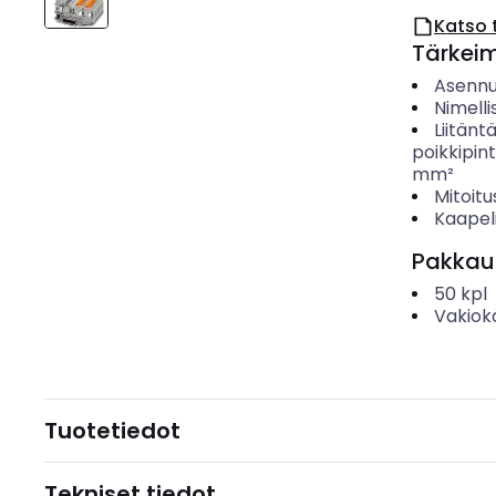
Katso 
Tärkei
Asenn
Nimelli
Liitänt
poikkipin
mm²
Mitoitu
Kaapeli
Pakkau
50
kpl
Vakiok
Tuotetiedot
Tekniset tiedot