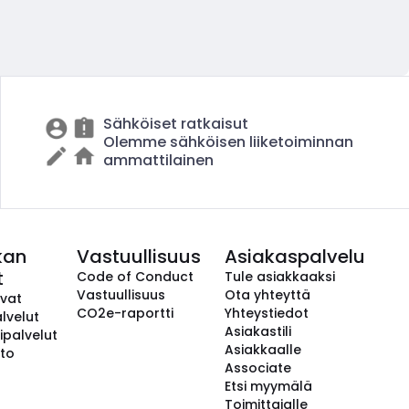
Sähköiset ratkaisut
Olemme sähköisen liiketoiminnan
ammattilainen
kan
Vastuullisuus
Asiakaspalvelu
t
Code of Conduct
Tule asiakkaaksi
Vastuullisuus
Ota yhteyttä
avat
CO2e-raportti
Yhteystiedot
lvelut
Asiakastili
ipalvelut
Asiakkaalle
to
Associate
Etsi myymälä
Toimittajalle