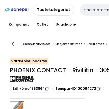
Siirry
Siirry
navigointiin
sisältöön
Tuotekategoriat
Haku
Kampanjat
Outlet
Uutishuone
Asennustarvikkeet
Sisäjohtoliittimet
Riviliittimet
Varastointi päättyy
PHOENIX CONTACT - Riviliitin - 3
Kopioi
Kopioi
Sähkönro 1963864
Sonepar-ID 100064272