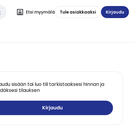
Etsi myymälä
Tule asiakkaaksi
Kirjaudu
jaudu sisään tai luo tili tarkistaaksesi hinnan ja
däksesi tilauksen
Kirjaudu