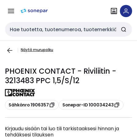
Siirry
Siirry
navigointiin
sisältöön
Haku
Näytä murupolku
PHOENIX CONTACT - Riviliitin -
3213483 PPC 1,5/S/12
Kopioi
Kopioi
Sähkönro 1906357
Sonepar-ID 100034243
Kirjaudu sisään tai luo tili tarkistaaksesi hinnan ja
tehdäksesi tilauksen