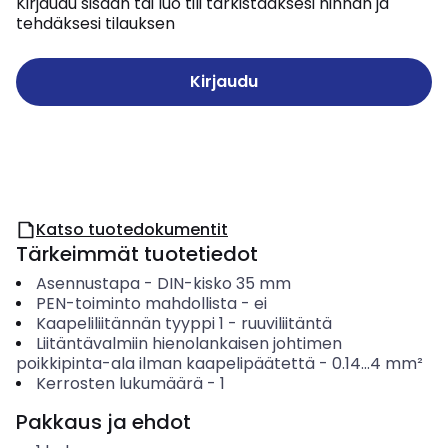
Kirjaudu sisään tai luo tili tarkistaaksesi hinnan ja
tehdäksesi tilauksen
Kirjaudu
Katso tuotedokumentit
Tärkeimmät tuotetiedot
Asennustapa
-
DIN-kisko 35 mm
PEN-toiminto mahdollista
-
ei
Kaapeliliitännän tyyppi 1
-
ruuviliitäntä
Liitäntävalmiin hienolankaisen johtimen
poikkipinta-ala ilman kaapelipäätettä
-
0.14...4
mm²
Kerrosten lukumäärä
-
1
Pakkaus ja ehdot