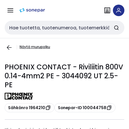
Siirry
Siirry
navigointiin
sisältöön
Haku
Näytä murupolku
PHOENIX CONTACT - Riviliitin 800V
0.14-4mm2 PE - 3044092 UT 2.5-
PE
Kopioi
Kopioi
Sähkönro 1964210
Sonepar-ID 100044758