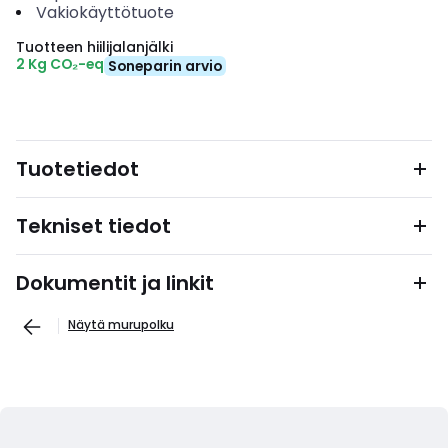
Vakiokäyttötuote
Tuotteen hiilijalanjälki
2 Kg CO₂-eq
Soneparin arvio
Tuotetiedot
Tekniset tiedot
Dokumentit ja linkit
Näytä murupolku