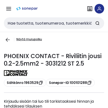
Siirry
Siirry
navigointiin
sisältöön
Haku
Näytä murupolku
PHOENIX CONTACT - Riviliitin jousi
0.2-2.5mm2 - 3031212 ST 2.5
Kopioi
Kopioi
Sähkönro 1963529
Sonepar-ID 100101288
Kirjaudu sisään tai luo tili tarkistaaksesi hinnan ja
tehdäksesi tilauksen