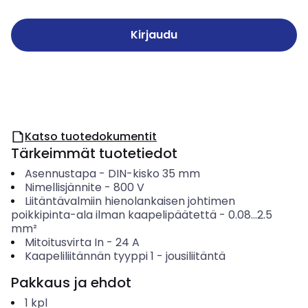
Kirjaudu
Katso tuotedokumentit
Tärkeimmät tuotetiedot
Asennustapa
-
DIN-kisko 35 mm
Nimellisjännite
-
800
V
Liitäntävalmiin hienolankaisen johtimen
poikkipinta-ala ilman kaapelipäätettä
-
0.08...2.5
mm²
Mitoitusvirta In
-
24
A
Kaapeliliitännän tyyppi 1
-
jousiliitäntä
Pakkaus ja ehdot
1
kpl