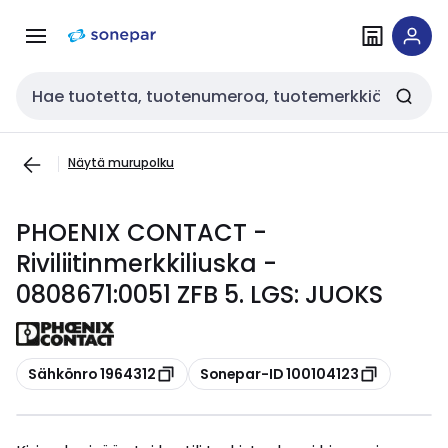
Siirry
Siirry
navigointiin
sisältöön
Haku
Näytä murupolku
PHOENIX CONTACT -
Riviliitinmerkkiliuska -
0808671:0051 ZFB 5. LGS: JUOKS
Kopioi
Kopioi
Sähkönro 1964312
Sonepar-ID 100104123