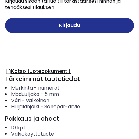
Kirjaudu sisään tai luo tili tarkistaaksesi hinnan ja
tehdäksesi tilauksen
Kirjaudu
Katso tuotedokumentit
Tärkeimmät tuotetiedot
Merkintä
-
numerot
Moduulijako
-
5
mm
Väri
-
valkoinen
Hiilijalanjälki
-
Sonepar-arvio
Pakkaus ja ehdot
10
kpl
Vakiokäyttötuote