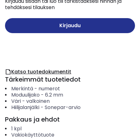
Kirjaudu sisään tai luo tili tarkistaaksesi hinnan ja
tehdäksesi tilauksen
Kirjaudu
Katso tuotedokumentit
Tärkeimmät tuotetiedot
Merkintä
-
numerot
Moduulijako
-
6.2
mm
Väri
-
valkoinen
Hiilijalanjälki
-
Sonepar-arvio
Pakkaus ja ehdot
1
kpl
Vakiokäyttötuote