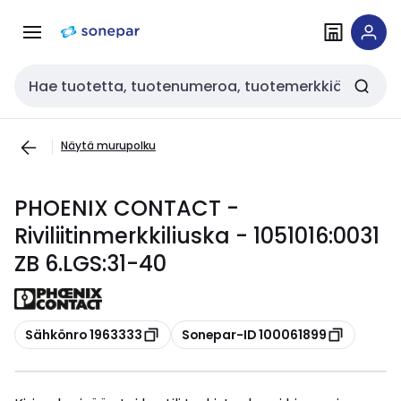
Siirry
Siirry
navigointiin
sisältöön
Haku
Näytä murupolku
PHOENIX CONTACT -
Riviliitinmerkkiliuska - 1051016:0031
ZB 6.LGS:31-40
Kopioi
Kopioi
Sähkönro 1963333
Sonepar-ID 100061899