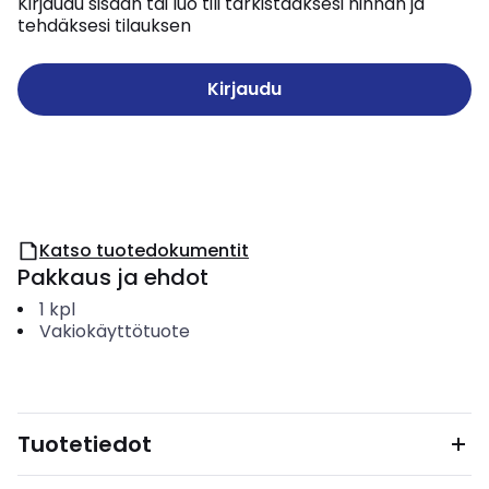
Kirjaudu sisään tai luo tili tarkistaaksesi hinnan ja
tehdäksesi tilauksen
Kirjaudu
Katso tuotedokumentit
Pakkaus ja ehdot
1
kpl
Vakiokäyttötuote
Tuotetiedot