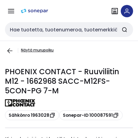
Siirry
Siirry
navigointiin
sisältöön
Haku
Näytä murupolku
PHOENIX CONTACT - Ruuviliitin
M12 - 1662968 SACC-M12FS-
5CON-PG 7-M
Kopioi
Kopioi
Sähkönro 1963028
Sonepar-ID 100087591