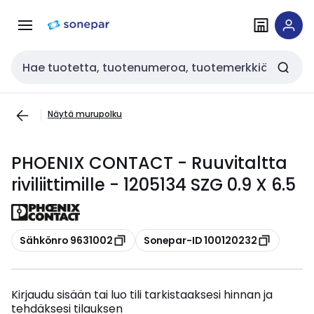
Siirry
Siirry
navigointiin
sisältöön
Haku
Näytä murupolku
PHOENIX CONTACT - Ruuvitaltta
riviliittimille - 1205134 SZG 0.9 X 6.5
Kopioi
Kopioi
Sähkönro 9631002
Sonepar-ID 100120232
Kirjaudu sisään tai luo tili tarkistaaksesi hinnan ja
tehdäksesi tilauksen