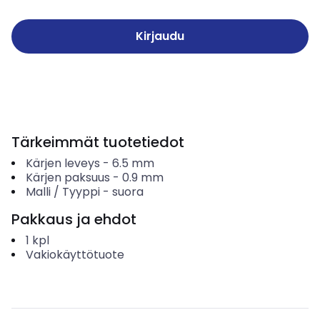
Kirjaudu
Tärkeimmät tuotetiedot
Kärjen leveys
-
6.5
mm
Kärjen paksuus
-
0.9
mm
Malli / Tyyppi
-
suora
Pakkaus ja ehdot
1
kpl
Vakiokäyttötuote