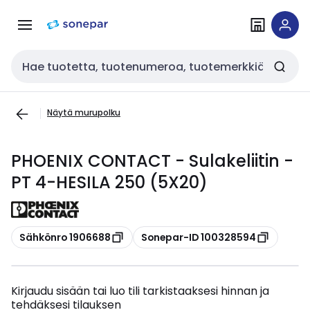
Siirry
Siirry
navigointiin
sisältöön
Haku
Näytä murupolku
PHOENIX CONTACT - Sulakeliitin -
PT 4-HESILA 250 (5X20)
Kopioi
Kopioi
Sähkönro 1906688
Sonepar-ID 100328594
Kirjaudu sisään tai luo tili tarkistaaksesi hinnan ja
tehdäksesi tilauksen