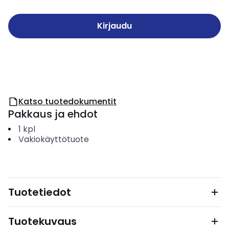
Kirjaudu
Katso tuotedokumentit
Pakkaus ja ehdot
1
kpl
Vakiokäyttötuote
Tuotetiedot
Tuotekuvaus