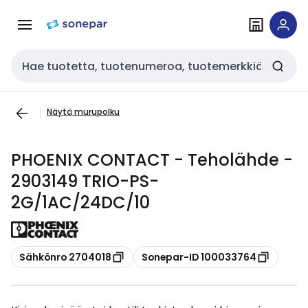
Siirry
Siirry
navigointiin
sisältöön
Haku
Näytä murupolku
PHOENIX CONTACT - Teholähde -
2903149 TRIO-PS-
2G/1AC/24DC/10
Kopioi
Kopioi
Sähkönro 2704018
Sonepar-ID 100033764