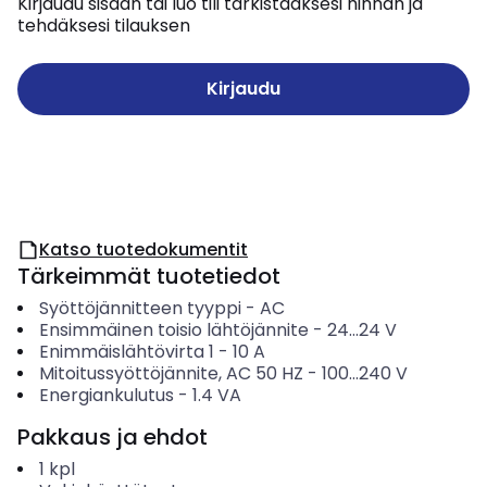
Kirjaudu sisään tai luo tili tarkistaaksesi hinnan ja
tehdäksesi tilauksen
Kirjaudu
Katso tuotedokumentit
Tärkeimmät tuotetiedot
Syöttöjännitteen tyyppi
-
AC
Ensimmäinen toisio lähtöjännite
-
24...24
V
Enimmäislähtövirta 1
-
10
A
Mitoitussyöttöjännite, AC 50 HZ
-
100...240
V
Energiankulutus
-
1.4
VA
Pakkaus ja ehdot
1
kpl