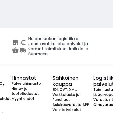
Huippuluokan logistiikka
Joustavat kuljetuspalvelut ja
varmat toimitukset kaikkialle
Suomeen.
Hinnastot
Sähköinen
Logistii
kauppa
palvelu
 Oy
Palveluhinnasto
Hinta- ja
EDI, OVT, XML,
Toimitust
tuotetiedostot
Verkkolasku ja
Lisäarvopa
aehdot
Myyntiehdot
Punchout
Varastoint
Asiakasvarasto APP
Omavaras
Valintatyökalut