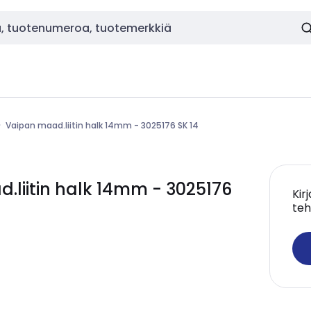
Vaipan maad.liitin halk 14mm - 3025176 SK 14
liitin halk 14mm - 3025176
Kir
teh