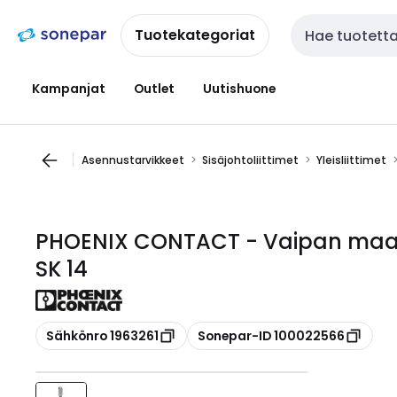
Siirry
Siirry
navigointiin
sisältöön
Tuotekategoriat
Haku
Kampanjat
Outlet
Uutishuone
Asennustarvikkeet
Sisäjohtoliittimet
Yleisliittimet
PHOENIX CONTACT - Vaipan maad.
SK 14
Kopioi
Kopioi
Sähkönro 1963261
Sonepar-ID 100022566