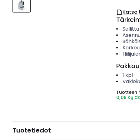
Katso 
Tärkei
Sallitt
Asenn
Sähköis
Korkeu
Hiilijala
Pakkau
1
kpl
Vakiok
Tuotteen hi
0,08 Kg C
Tuotetiedot