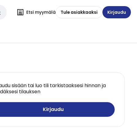
Etsi myymälä
Tule asiakkaaksi
Kirjaudu
jaudu sisään tai luo tili tarkistaaksesi hinnan ja
däksesi tilauksen
Kirjaudu