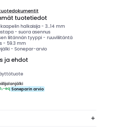
tuotedokumentit
mmät tuotetiedot
u kaapelin halkaisija
-
3...14
mm
ustapa
-
suora asennus
en liitännän tyyppi
-
ruuviliitäntä
s
-
59.3
mm
njälki
-
Sonepar-arvio
s ja ehdot
äyttötuote
ilijalanjälki
O₂-eq
Soneparin arvio