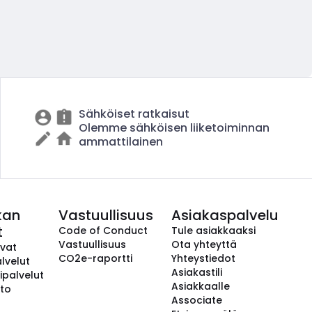
Sähköiset ratkaisut
Olemme sähköisen liiketoiminnan
ammattilainen
kan
Vastuullisuus
Asiakaspalvelu
t
Code of Conduct
Tule asiakkaaksi
Vastuullisuus
Ota yhteyttä
avat
CO2e-raportti
Yhteystiedot
lvelut
Asiakastili
ipalvelut
Asiakkaalle
to
Associate