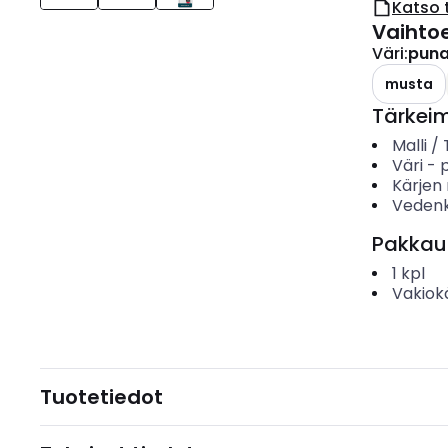
Katso 
Vaihto
Väri
:
puna
musta
Tärkei
Malli /
Väri
-
Kärjen
Veden
Pakkau
1
kpl
Vakiok
Tuotetiedot