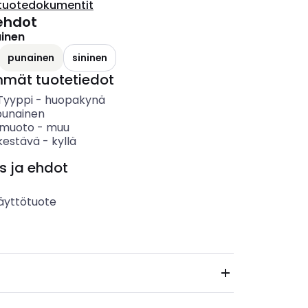
tuotedokumentit
ehdot
inen
punainen
sininen
mmät tuotetiedot
 Tyyppi
-
huopakynä
punainen
 muoto
-
muu
kestävä
-
kyllä
s ja ehdot
äyttötuote