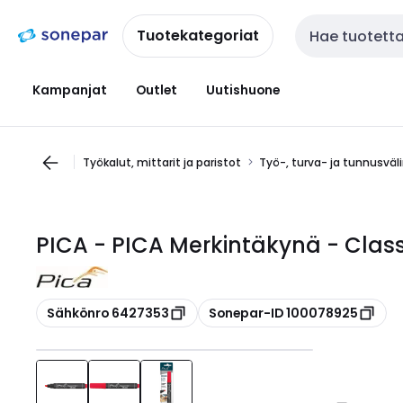
Siirry
Siirry
navigointiin
sisältöön
Tuotekategoriat
Haku
Kampanjat
Outlet
Uutishuone
Työkalut, mittarit ja paristot
Työ-, turva- ja tunnusväl
PICA - PICA Merkintäkynä - Clas
Kopioi
Kopioi
Sähkönro 6427353
Sonepar-ID 100078925