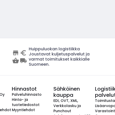
Huippuluokan logistiikka
Joustavat kuljetuspalvelut ja
varmat toimitukset kaikkialle
Suomeen.
Hinnastot
Sähköinen
Logistii
kauppa
palvelu
 Oy
Palveluhinnasto
Hinta- ja
EDI, OVT, XML,
Toimitust
tuotetiedostot
Verkkolasku ja
Lisäarvopa
aehdot
Myyntiehdot
Punchout
Varastoint