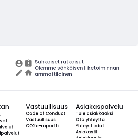
Sähköiset ratkaisut
Olemme sähköisen liiketoiminnan
ammattilainen
kan
Vastuullisuus
Asiakaspalvelu
t
Code of Conduct
Tule asiakkaaksi
Vastuullisuus
Ota yhteyttä
avat
CO2e-raportti
Yhteystiedot
lvelut
Asiakastili
ipalvelut