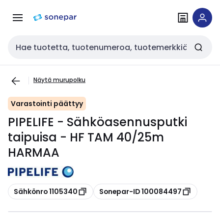
Siirry
Siirry
navigointiin
sisältöön
Haku
Näytä murupolku
Varastointi päättyy
PIPELIFE - Sähköasennusputki
taipuisa - HF TAM 40/25m
HARMAA
Kopioi
Kopioi
Sähkönro 1105340
Sonepar-ID 100084497