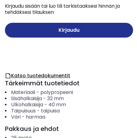
Kirjaudu sisään tai luo tili tarkistaaksesi hinnan ja
tehdäksesi tilauksen
Kirjaudu
Katso tuotedokumentit
Tärkeimmät tuotetiedot
Materiaali
-
polypropeeni
Sisähalkaisija
-
32
mm
Ulkohalkaisija
-
40
mm
Taipuisuus
-
taipuisa
Väri
-
harmaa
Pakkaus ja ehdot
25
metri