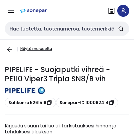
Siirry
Siirry
navigointiin
sisältöön
Haku
Näytä murupolku
PIPELIFE - Suojaputki vihreä -
PE110 Viper3 Tripla SN8/B vih
Kopioi
Kopioi
Sähkönro 5261516
Sonepar-ID 100062414
Kirjaudu sisään tai luo tili tarkistaaksesi hinnan ja
tehdäksesi tilauksen