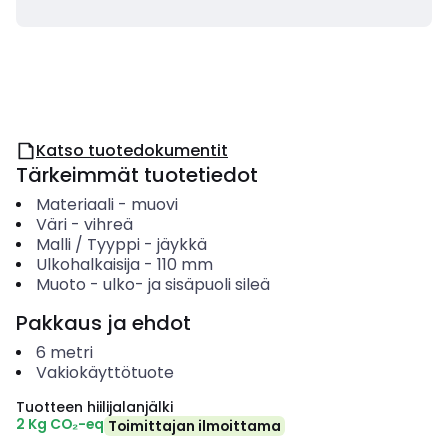
Katso tuotedokumentit
Tärkeimmät tuotetiedot
Materiaali
-
muovi
Väri
-
vihreä
Malli / Tyyppi
-
jäykkä
Ulkohalkaisija
-
110
mm
Muoto
-
ulko- ja sisäpuoli sileä
Pakkaus ja ehdot
6
metri
Vakiokäyttötuote
Tuotteen hiilijalanjälki
2 Kg CO₂-eq
Toimittajan ilmoittama