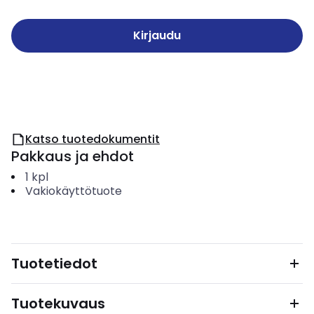
Kirjaudu
Katso tuotedokumentit
Pakkaus ja ehdot
1
kpl
Vakiokäyttötuote
Tuotetiedot
Tuotekuvaus