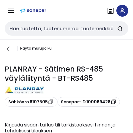
Siirry
Siirry
navigointiin
sisältöön
Haku
Näytä murupolku
PLANRAY - Sätimen RS-485
väyläliityntä - BT-RS485
Kopioi
Kopioi
Sähkönro 8107505
Sonepar-ID 100069428
Kirjaudu sisään tai luo tili tarkistaaksesi hinnan ja
tehdäksesi tilauksen