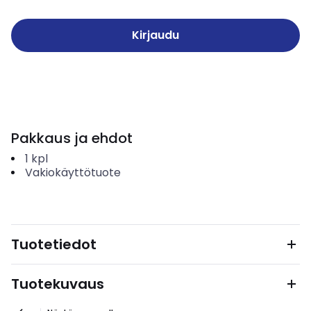
Kirjaudu
Pakkaus ja ehdot
1
kpl
Vakiokäyttötuote
Tuotetiedot
Tuotekuvaus