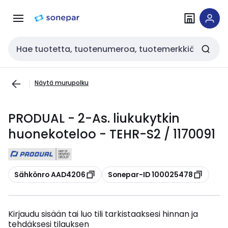
Siirry
Siirry
navigointiin
sisältöön
Haku
Näytä murupolku
PRODUAL - 2-As. liukukytkin
huonekoteloo - TEHR-S2 / 1170091
Kopioi
Kopioi
Sähkönro AAD4206
Sonepar-ID 100025478
Kirjaudu sisään tai luo tili tarkistaaksesi hinnan ja
tehdäksesi tilauksen