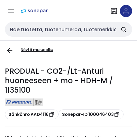
Siirry
Siirry
navigointiin
sisältöön
Haku
Näytä murupolku
PRODUAL - CO2-/Lt-Anturi
huoneeseen + mo - HDH-M /
1135100
Kopioi
Kopioi
Sähkönro AAD4116
Sonepar-ID 100046403