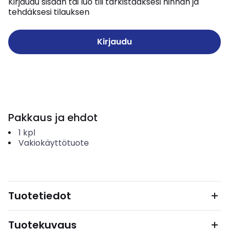
Kirjaudu sisään tai luo tili tarkistaaksesi hinnan ja
tehdäksesi tilauksen
Kirjaudu
Pakkaus ja ehdot
1
kpl
Vakiokäyttötuote
Tuotetiedot
Tuotekuvaus