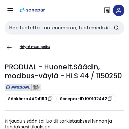
Siirry
Siirry
navigointiin
sisältöön
Haku
Näytä murupolku
PRODUAL - Huonelt.Säädin,
modbus-väylä - HLS 44 / 1150250
Kopioi
Kopioi
Sähkönro AAD4190
Sonepar-ID 100102442
Kirjaudu sisään tai luo tili tarkistaaksesi hinnan ja
tehdäksesi tilauksen