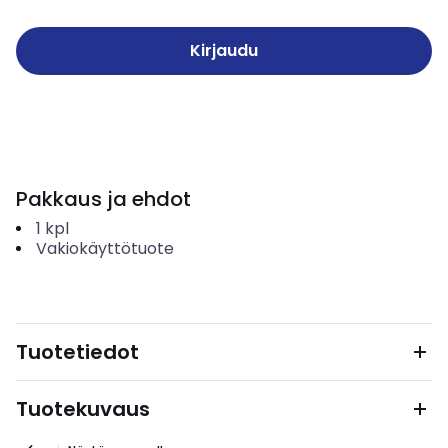
Kirjaudu
Pakkaus ja ehdot
1
kpl
Vakiokäyttötuote
Tuotetiedot
Tuotekuvaus