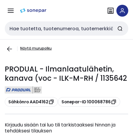
Siirry
Siirry
navigointiin
sisältöön
Haku
Näytä murupolku
PRODUAL - Ilmanlaatulähetin,
kanava (voc - ILK-M-RH / 1135642
Kopioi
Kopioi
Sähkönro AAD4162
Sonepar-ID 100068786
Kirjaudu sisään tai luo tili tarkistaaksesi hinnan ja
tehdäksesi tilauksen