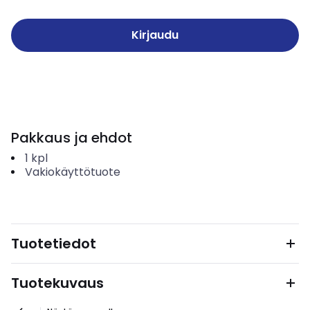
Kirjaudu
Pakkaus ja ehdot
1
kpl
Vakiokäyttötuote
Tuotetiedot
Tuotekuvaus