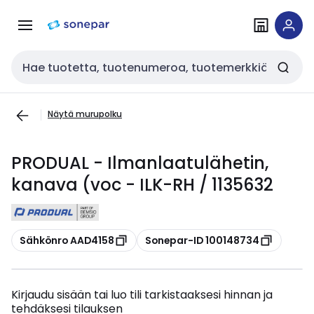
Siirry
Siirry
navigointiin
sisältöön
Haku
Näytä murupolku
PRODUAL - Ilmanlaatulähetin,
kanava (voc - ILK-RH / 1135632
Kopioi
Kopioi
Sähkönro AAD4158
Sonepar-ID 100148734
Kirjaudu sisään tai luo tili tarkistaaksesi hinnan ja
tehdäksesi tilauksen