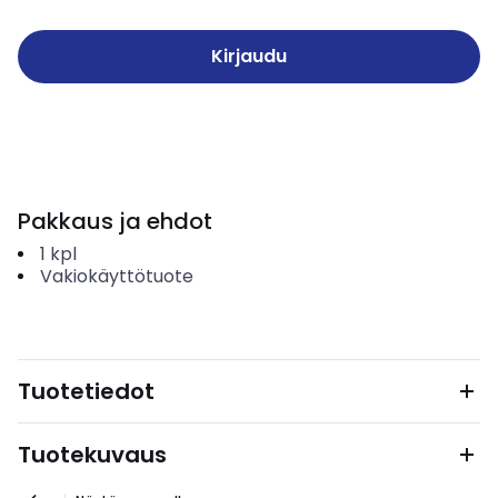
Kirjaudu
Pakkaus ja ehdot
1
kpl
Vakiokäyttötuote
Tuotetiedot
Tuotekuvaus