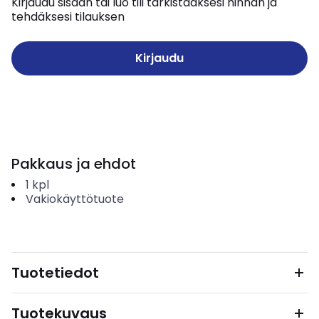
Kirjaudu sisään tai luo tili tarkistaaksesi hinnan ja
tehdäksesi tilauksen
Kirjaudu
Pakkaus ja ehdot
1
kpl
Vakiokäyttötuote
Tuotetiedot
Tuotekuvaus