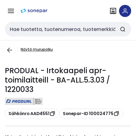
Siirry
Siirry
navigointiin
sisältöön
Haku
Näytä murupolku
PRODUAL - Irtokaapeli apr-
toimilaitteill - BA-ALL.5.3.03 /
1220033
Kopioi
Kopioi
Sähkönro AAD4551
Sonepar-ID 100024775