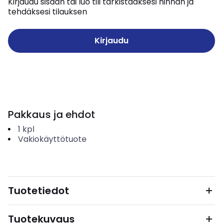
Kirjaudu sisään tai luo tili tarkistaaksesi hinnan ja
tehdäksesi tilauksen
Kirjaudu
Pakkaus ja ehdot
1
kpl
Vakiokäyttötuote
Tuotetiedot
Tuotekuvaus