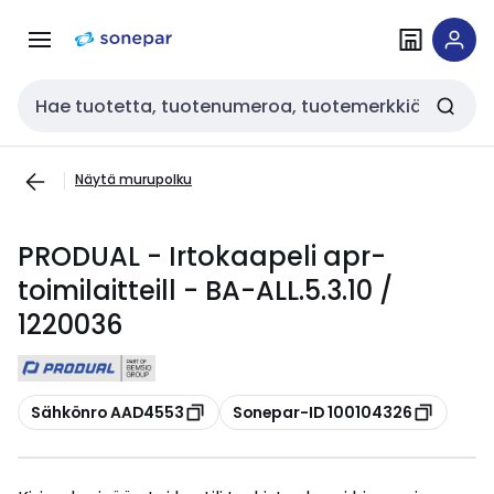
Siirry
Siirry
navigointiin
sisältöön
Haku
Näytä murupolku
PRODUAL - Irtokaapeli apr-
toimilaitteill - BA-ALL.5.3.10 /
1220036
Kopioi
Kopioi
Sähkönro AAD4553
Sonepar-ID 100104326