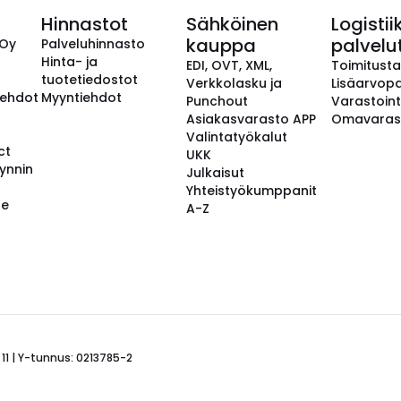
Hinnastot
Sähköinen
Logistii
kauppa
palvelu
 Oy
Palveluhinnasto
Hinta- ja
EDI, OVT, XML,
Toimitust
tuotetiedostot
Verkkolasku ja
Lisäarvopa
aehdot
Myyntiehdot
Punchout
Varastoint
Asiakasvarasto APP
Omavaras
Valintatyökalut
ct
UKK
ynnin
Julkaisut
Yhteistyökumppanit
se
A-Z
 11 | Y-tunnus: 0213785-2