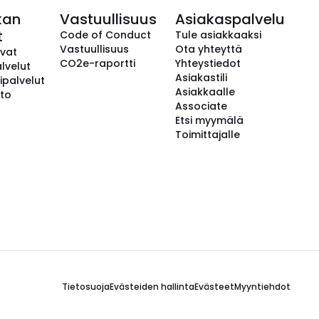
kan
Vastuullisuus
Asiakaspalvelu
t
Code of Conduct
Tule asiakkaaksi
Vastuullisuus
Ota yhteyttä
avat
CO2e-raportti
Yhteystiedot
lvelut
Asiakastili
ipalvelut
Asiakkaalle
to
Associate
Etsi myymälä
Toimittajalle
Tietosuoja
Evästeiden hallinta
Evästeet
Myyntiehdot