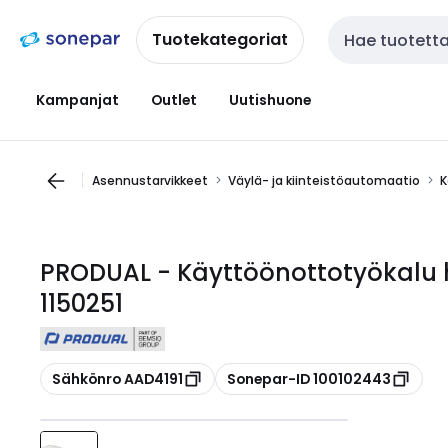
Siirry
Siirry
navigointiin
sisältöön
Tuotekategoriat
Haku
Kampanjat
Outlet
Uutishuone
Asennustarvikkeet
Väylä- ja kiinteistöautomaatio
K
PRODUAL - Käyttöönottotyökalu hl
1150251
Kopioi
Kopioi
Sähkönro AAD4191
Sonepar-ID 100102443