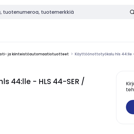
oti- ja kiinteistöautomaatiotuotteet
Käyttöönottotyökalu hls 44:lle -
s 44:lle - HLS 44-SER /
Kir
teh