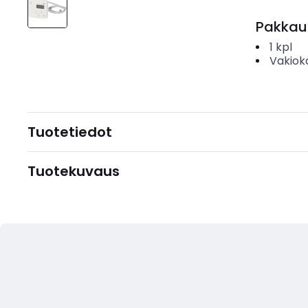
Pakkau
1
kpl
Vakiok
Tuotetiedot
Tuotekuvaus