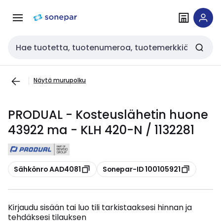
Siirry
Siirry
navigointiin
sisältöön
Haku
Näytä murupolku
PRODUAL - Kosteuslähetin huone
43922 ma - KLH 420-N / 1132281
Kopioi
Kopioi
Sähkönro AAD4081
Sonepar-ID 100105921
Kirjaudu sisään tai luo tili tarkistaaksesi hinnan ja
tehdäksesi tilauksen