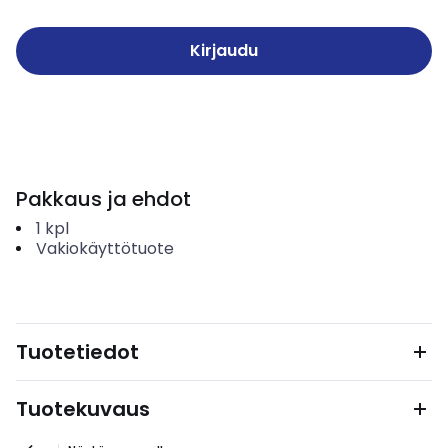
Kirjaudu
Pakkaus ja ehdot
1
kpl
Vakiokäyttötuote
Tuotetiedot
Tuotekuvaus