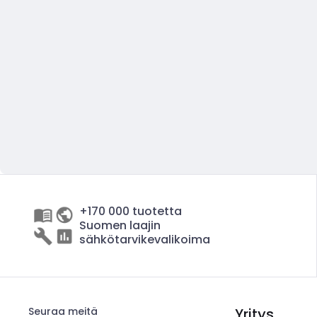
+170 000 tuotetta
Suomen laajin
sähkötarvikevalikoima
Seuraa meitä
Yritys