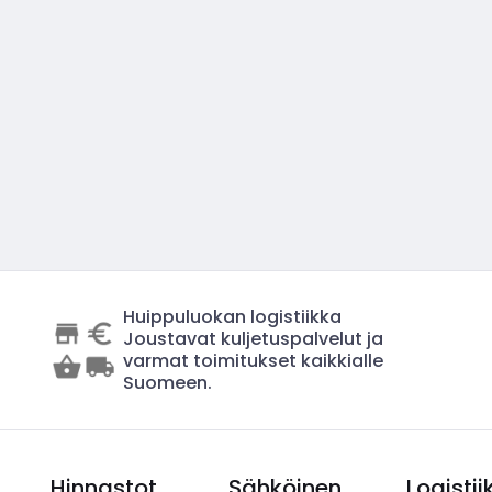
Huippuluokan logistiikka
Joustavat kuljetuspalvelut ja
varmat toimitukset kaikkialle
Suomeen.
Hinnastot
Sähköinen
Logistii