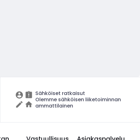
Sähköiset ratkaisut
Olemme sähköisen liiketoiminnan
ammattilainen
kan
Vastuullisuus
Asiakaspalvelu