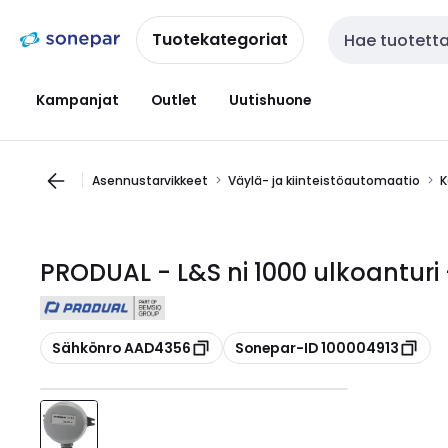
Siirry
Siirry
navigointiin
sisältöön
Tuotekategoriat
Haku
Kampanjat
Outlet
Uutishuone
Asennustarvikkeet
Väylä- ja kiinteistöautomaatio
K
PRODUAL - L&S ni 1000 ulkoanturi 
Kopioi
Kopioi
Sähkönro AAD4356
Sonepar-ID 100004913