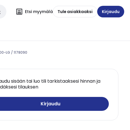
Etsi myymälä
Tule asiakkaaksi
Kirjaudu
000-LG / 1178090
jaudu sisään tai luo tili tarkistaaksesi hinnan ja
däksesi tilauksen
Kirjaudu