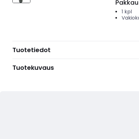
Pakkau
1
kpl
Vakiok
Tuotetiedot
Tuotekuvaus