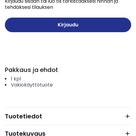
Kirjaudu sisään tai luo tili tarkistaaksesi hinnan ja
tehdäksesi tilauksen
Kirjaudu
Pakkaus ja ehdot
1
kpl
Vakiokäyttötuote
Tuotetiedot
Tuotekuvaus