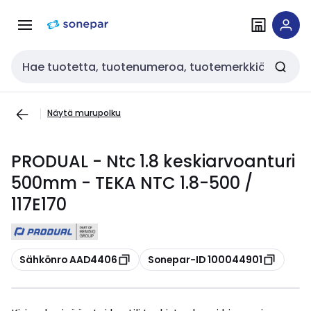
Siirry
Siirry
navigointiin
sisältöön
Haku
Näytä murupolku
PRODUAL - Ntc 1.8 keskiarvoanturi
500mm - TEKA NTC 1.8-500 /
117E170
Kopioi
Kopioi
Sähkönro AAD4406
Sonepar-ID 100044901