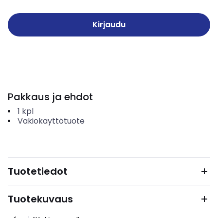
Kirjaudu
Pakkaus ja ehdot
1
kpl
Vakiokäyttötuote
Tuotetiedot
Tuotekuvaus