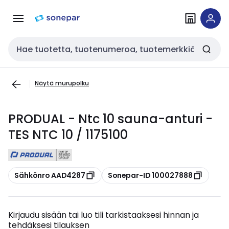
Siirry
Siirry
navigointiin
sisältöön
Haku
Näytä murupolku
PRODUAL - Ntc 10 sauna-anturi -
TES NTC 10 / 1175100
Kopioi
Kopioi
Sähkönro AAD4287
Sonepar-ID 100027888
Kirjaudu sisään tai luo tili tarkistaaksesi hinnan ja
tehdäksesi tilauksen