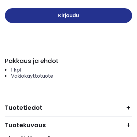
Kirjaudu
Pakkaus ja ehdot
1
kpl
Vakiokäyttötuote
Tuotetiedot
Tuotekuvaus