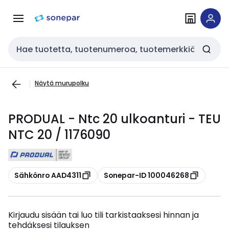
Siirry
Siirry
navigointiin
sisältöön
Haku
Näytä murupolku
PRODUAL - Ntc 20 ulkoanturi - TEU
NTC 20 / 1176090
Kopioi
Kopioi
Sähkönro AAD4311
Sonepar-ID 100046268
Kirjaudu sisään tai luo tili tarkistaaksesi hinnan ja
tehdäksesi tilauksen