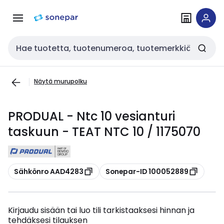
Siirry
Siirry
navigointiin
sisältöön
Haku
Näytä murupolku
PRODUAL - Ntc 10 vesianturi
taskuun - TEAT NTC 10 / 1175070
Kopioi
Kopioi
Sähkönro AAD4283
Sonepar-ID 100052889
Kirjaudu sisään tai luo tili tarkistaaksesi hinnan ja
tehdäksesi tilauksen