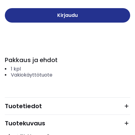
Kirjaudu
Pakkaus ja ehdot
1
kpl
Vakiokäyttötuote
Tuotetiedot
Tuotekuvaus