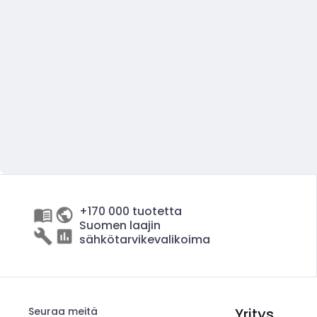
+170 000 tuotetta
Suomen laajin
sähkötarvikevalikoima
Seuraa meitä
Yritys