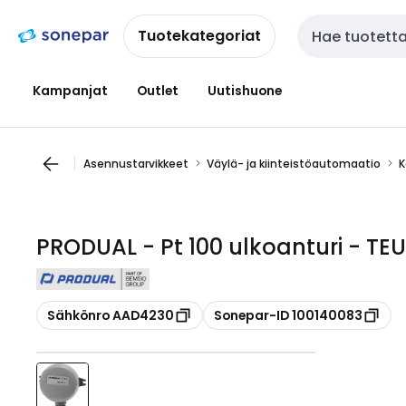
Siirry
Siirry
navigointiin
sisältöön
Tuotekategoriat
Haku
Kampanjat
Outlet
Uutishuone
Asennustarvikkeet
Väylä- ja kiinteistöautomaatio
K
PRODUAL - Pt 100 ulkoanturi - TEU 
Kopioi
Kopioi
Sähkönro AAD4230
Sonepar-ID 100140083