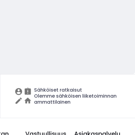
Sähköiset ratkaisut
Olemme sähköisen liiketoiminnan
ammattilainen
kan
Vastuullisuus
Asiakaspalvelu