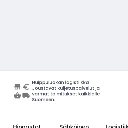
Huippuluokan logistiikka
Joustavat kuljetuspalvelut ja
varmat toimitukset kaikkialle
Suomeen.
Hinnastot
Sähköinen
Logistii