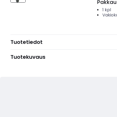
Pakkau
1
kpl
Vakiok
Tuotetiedot
Tuotekuvaus