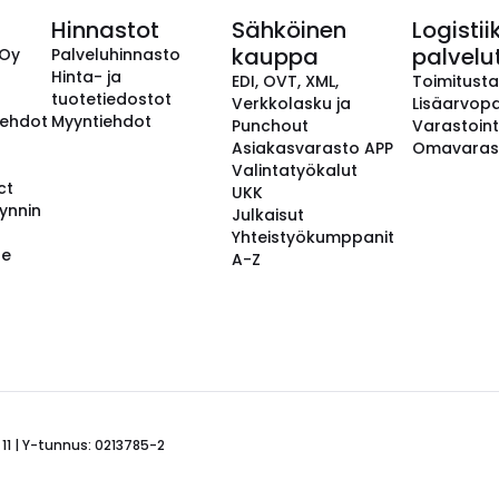
Hinnastot
Sähköinen
Logistii
kauppa
palvelu
 Oy
Palveluhinnasto
Hinta- ja
EDI, OVT, XML,
Toimitust
tuotetiedostot
Verkkolasku ja
Lisäarvopa
aehdot
Myyntiehdot
Punchout
Varastoint
Asiakasvarasto APP
Omavaras
Valintatyökalut
ct
UKK
ynnin
Julkaisut
Yhteistyökumppanit
se
A-Z
 11 | Y-tunnus: 0213785-2