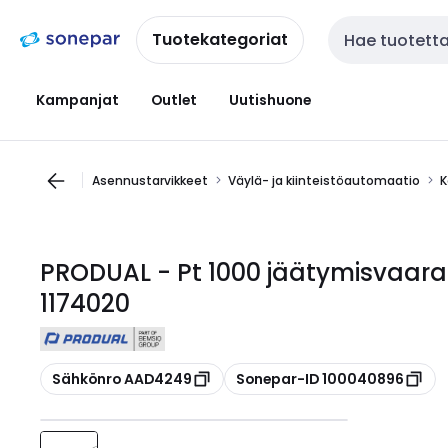
Siirry
Siirry
navigointiin
sisältöön
Tuotekategoriat
Haku
Kampanjat
Outlet
Uutishuone
Asennustarvikkeet
Väylä- ja kiinteistöautomaatio
K
PRODUAL - Pt 1000 jäätymisvaara-
1174020
Kopioi
Kopioi
Sähkönro AAD4249
Sonepar-ID 100040896