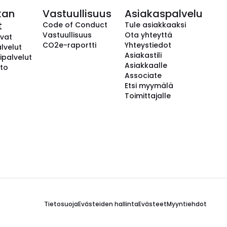
kan
Vastuullisuus
Asiakaspalvelu
t
Code of Conduct
Tule asiakkaaksi
Vastuullisuus
Ota yhteyttä
avat
CO2e-raportti
Yhteystiedot
lvelut
Asiakastili
ipalvelut
Asiakkaalle
to
Associate
Etsi myymälä
Toimittajalle
Tietosuoja
Evästeiden hallinta
Evästeet
Myyntiehdot