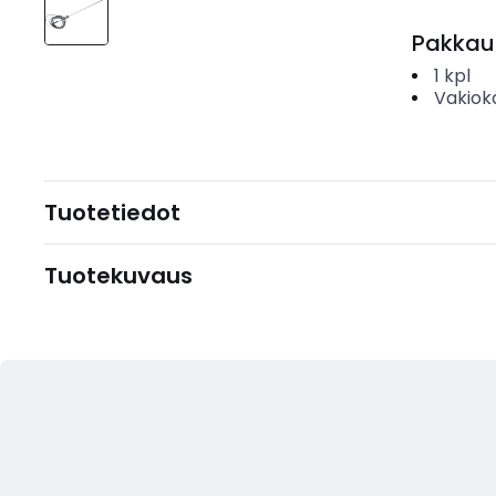
Pakkau
1
kpl
Vakiok
Tuotetiedot
Tuotekuvaus